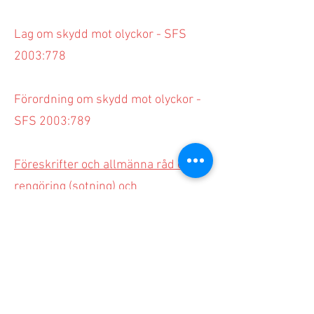
Lag om skydd mot olyckor - SFS
2003:778
Förordning om skydd mot olyckor -
SFS 2003:789
Föreskrifter och allmänna råd om
rengöring (sotning) och
brandskyddskontroll - MSBFS
2014:6
Frister för brandskyddskontroll och
sotning - Båstads kommun